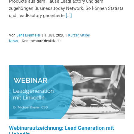
Produkte aus dem Hause LeadFactory und dem
zugehörigen Business.today Network. So können Statista
und LeadFactory garantierte
[...]
Von
Jens Breimaier
|
1. Juli. 2020
|
Kurzer Artikel
,
für
News
|
Kommentare deaktiviert
LeadFactory
und
Statista
starten
Kooperation
Webinaraufzeichnung: Lead Generation mit