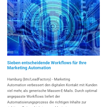
im
E-
Mail-
Marketing
Sieben entscheidende Workflows für Ihre
Marketing Automation
Hamburg (btn/LeadFactory) - Marketing
Automation verbessert den digitalen Kontakt mit Kunden
viel mehr, als generische Massen-E-Mails. Durch optimal
angepasste Workflows liefert der
Automatisierungsprozess die richtigen Inhalte zur