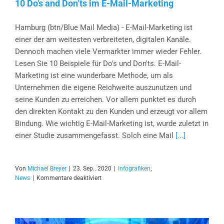
10 Do’s and Don’ts im E-Mail-Marketing
Hamburg (btn/Blue Mail Media) - E-Mail-Marketing ist
einer der am weitesten verbreiteten, digitalen Kanäle.
Dennoch machen viele Vermarkter immer wieder Fehler.
Lesen Sie 10 Beispiele für Do's und Don'ts. E-Mail-
Marketing ist eine wunderbare Methode, um als
Unternehmen die eigene Reichweite auszunutzen und
seine Kunden zu erreichen. Vor allem punktet es durch
den direkten Kontakt zu den Kunden und erzeugt vor allem
Bindung. Wie wichtig E-Mail-Marketing ist, wurde zuletzt in
einer Studie zusammengefasst. Solch eine Mail
[...]
Von
Michael Breyer
|
23. Sep.. 2020
|
Infografiken
,
für
News
|
Kommentare deaktiviert
10
Do’s
and
Don’ts