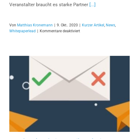
Veranstalter braucht es starke Partner
[...]
Von
Matthias Kronemann
|
9. Okt.. 2020
|
Kurzer Artikel
,
News
,
für
Whitepaperlead
|
Kommentare deaktiviert
Generieren
Sie
neue
Leads
für
Ihr
Business