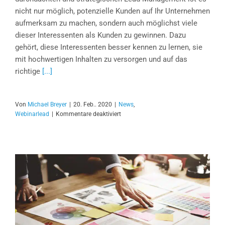
nicht nur möglich, potenzielle Kunden auf Ihr Unternehmen
aufmerksam zu machen, sondern auch möglichst viele
dieser Interessenten als Kunden zu gewinnen. Dazu
gehört, diese Interessenten besser kennen zu lernen, sie
mit hochwertigen Inhalten zu versorgen und auf das
richtige
[...]
Von
Michael Breyer
|
20. Feb.. 2020
|
News
,
für
Webinarlead
|
Kommentare deaktiviert
4
Tipps
für
die
erfolgreiche
B2B
Leadgenerierung