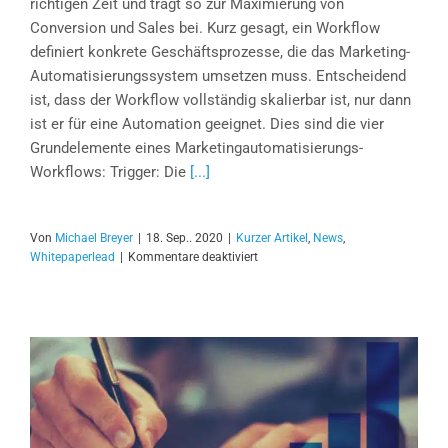
richtigen Zeit und trägt so zur Maximierung von
Conversion und Sales bei. Kurz gesagt, ein Workflow
definiert konkrete Geschäftsprozesse, die das Marketing-
Automatisierungssystem umsetzen muss. Entscheidend
ist, dass der Workflow vollständig skalierbar ist, nur dann
ist er für eine Automation geeignet. Dies sind die vier
Grundelemente eines Marketingautomatisierungs-
Workflows: Trigger: Die
[...]
Von
Michael Breyer
|
18. Sep.. 2020
|
Kurzer Artikel
,
News
,
für
Whitepaperlead
|
Kommentare deaktiviert
Sieben
entscheidende
Workflows
für
Ihre
Marketing
Automation