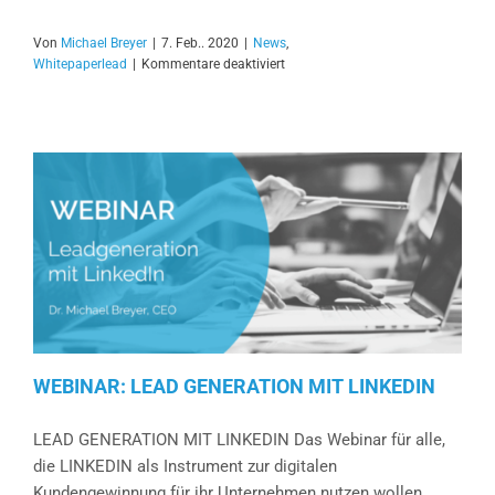
Von
Michael Breyer
|
7. Feb.. 2020
|
News
,
für
Whitepaperlead
|
Kommentare deaktiviert
10
Tipps
für
ein
erfolgreiches
Whitepaper
WEBINAR: LEAD GENERATION MIT LINKEDIN
LEAD GENERATION MIT LINKEDIN Das Webinar für alle,
die LINKEDIN als Instrument zur digitalen
Kundengewinnung für ihr Unternehmen nutzen wollen.