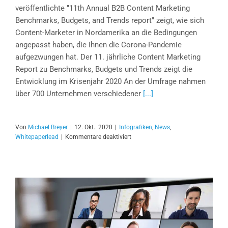
veröffentlichte "11th Annual B2B Content Marketing
Benchmarks, Budgets, and Trends report" zeigt, wie sich
Content-Marketer in Nordamerika an die Bedingungen
angepasst haben, die Ihnen die Corona-Pandemie
aufgezwungen hat. Der 11. jährliche Content Marketing
Report zu Benchmarks, Budgets und Trends zeigt die
Entwicklung im Krisenjahr 2020 An der Umfrage nahmen
über 700 Unternehmen verschiedener
[...]
Von
Michael Breyer
|
12. Okt.. 2020
|
Infografiken
,
News
,
für
Whitepaperlead
|
Kommentare deaktiviert
B2B
Content
Marketing
Report:
Benchmarks,
Budgets,
Trends
und
Reaktionen