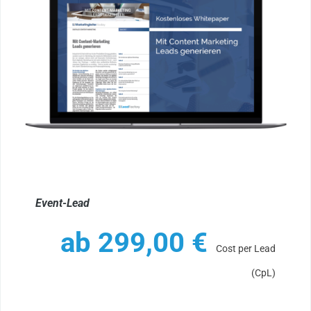
Event-Lead
ab
299,00
€
Cost per Lead
(CpL)