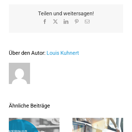
Live-
Marketi
Teilen und weitersagen!
Marketi
Facebook
X
LinkedIn
Pinterest
E-
Automa
Mail
und
digitale
Eventm
Über den Autor:
Louis Kuhnert
Ähnliche Beiträge