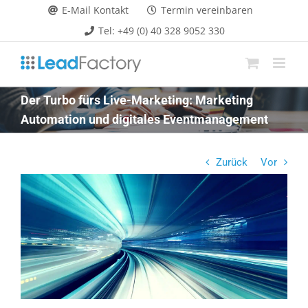
Zum
E-Mail Kontakt
Termin vereinbaren
Inhalt
Tel: +49 (0) 40 328 9052 330
springen
Der Turbo fürs Live-Marketing: Marketing
Automation und digitales Eventmanagement
Zurück
Vor
Zeige
grösseres
Bild