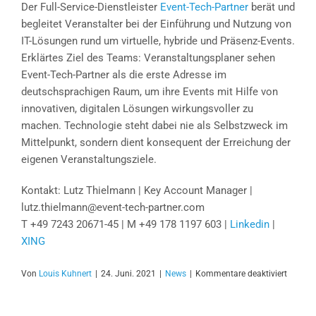
Der Full-Service-Dienstleister
Event-Tech-Partner
berät und
begleitet Veranstalter bei der Einführung und Nutzung von
IT-Lösungen rund um virtuelle, hybride und Präsenz-Events.
Erklärtes Ziel des Teams: Veranstaltungsplaner sehen
Event-Tech-Partner als die erste Adresse im
deutschsprachigen Raum, um ihre Events mit Hilfe von
innovativen, digitalen Lösungen wirkungsvoller zu
machen. Technologie steht dabei nie als Selbstzweck im
Mittelpunkt, sondern dient konsequent der Erreichung der
eigenen Veranstaltungsziele.
Kontakt: Lutz Thielmann | Key Account Manager |
lutz.thielmann@event-tech-partner.com
T +49 7243 20671-45 | M +49 178 1197 603 |
Linkedin
|
XING
für
Von
Louis Kuhnert
|
24. Juni. 2021
|
News
|
Kommentare deaktiviert
Der
Turbo
fürs