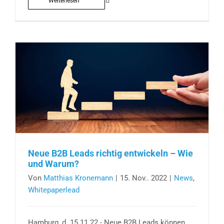
Weiterlesen
Neue B2B Leads richtig entwickeln – Wie
und Warum?
Von
Matthias Kronemann
|
15. Nov.. 2022
|
News
,
Whitepaperlead
Hamburg, d. 15.11.22 - Neue B2B Leads können