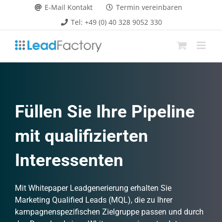
Zum
E-Mail Kontakt
Termin vereinbaren
Inhalt
Tel: +49 (0) 40 328 9052 330
springen
Füllen Sie Ihre Pipeline
mit qualifizierten
Interessenten
Mit Whitepaper Leadgenerierung erhalten Sie
Marketing Qualified Leads (MQL), die zu Ihrer
kampagnenspezifischen Zielgruppe passen und durch