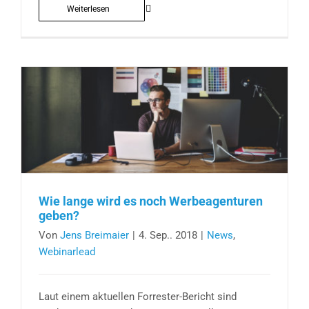
Weiterlesen
Wie lange wird es noch Werbeagenturen
geben?
Von
Jens Breimaier
|
4. Sep.. 2018
|
News
,
Webinarlead
Laut einem aktuellen Forrester-Bericht sind