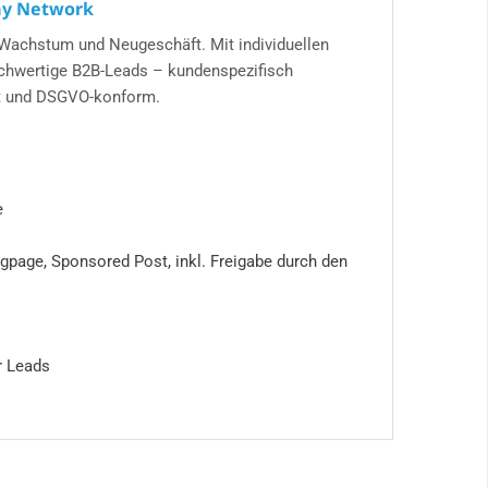
ay Network
für Wachstum und Neugeschäft. Mit individuellen
ochwertige B2B-Leads – kundenspezifisch
hert und DSGVO-konform.
e
gpage, Sponsored Post, inkl. Freigabe durch den
r Leads