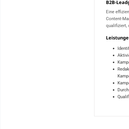
B2B-Lead
Eine effizie
Content-Mar
qualifiziert
Leistunge
Ident
Aktiv
Kampa
Redak
Kamp
Kampa
Durch
Quali