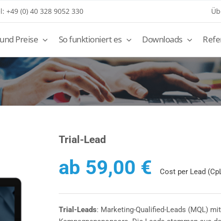
l: +49 (0) 40 328 9052 330
Üb
und Preise
So funktioniert es
Downloads
Refe
Trial-Lead
ab
59,00
€
Cost per Lead (Cp
Trial-Leads
: Marketing-Qualified-Leads (MQL) mit