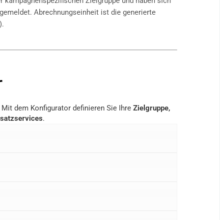
 kampagnenspezifischen Zielgruppe und haben sich
emeldet. Abrechnungseinheit ist die generierte
).
r
. Mit dem Konfigurator definieren Sie Ihre
Zielgruppe,
satzservices
.