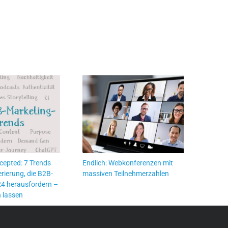
cepted: 7 Trends
Endlich: Webkonferenzen mit
Webina
rierung, die B2B-
massiven Teilnehmerzahlen
Umsatz
24 herausfordern –
Market
 lassen
Vertri