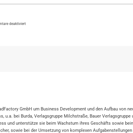
für
are deaktiviert
LeadFactory
und
Statista
starten
Kooperation
eadFactory GmbH um Business Development und den Aufbau von neue
s, u.a. bei Burda, Verlagsgruppe Milchstraße, Bauer Verlagsgruppe u
iness und unterstütze sie beim Wachstum ihres Geschäfts sowie b
licher, sowie bei der Umsetzung von komplexen Aufgabenstellungen 