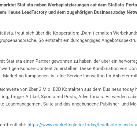
rmarktet Statista neben Werbeplatzierungen auf dem Statista-Porta
dem Hause LeadFactory und dem zugehörigen Business.today Networ
atista, freut sich über die Kooperation: „Damit erhalten Werbekunde
Zielgruppenansprache. So entsteht ein durchgängiges Angebotsspektr
 mit Statista einen Partner gewonnen zu haben, der über ein hervo
ochwertigen Kunden-Content zu erstellen. Diese Kombination von Co
t Marketing Kampagnen, ist eine Service-Innovation für Anbieter mi
e Reichweite von über 2 Mio. B2B Kontakten aus dem Business.today
ing, Trigger Artikel, Sponsored Posts, Advertorials. Es werden dabe
ierte Leadmanagement Suite und das angebundene Publisher- und M
eröffentlicht:
https://www.marketingleiter.today/leadfactory-und-sta