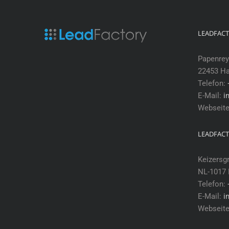
LEADFAC
Papenrey
22453 H
Telefon:
E-Mail:
i
Webseit
LEADFACT
Keizersg
NL-1017
Telefon:
E-Mail:
i
Webseit