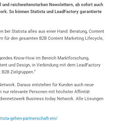
l und reichweitenstarken Newslettern, ab sofort auch
k. So können Statista und LeadFactory garantierte
n bei Statista alles aus einer Hand: Beratung, Content
um für den gesamten B2B Content Marketing Lifecycle,
rragendes Know-How im Bereich Marktforschung,
ntent und Design, in Verbindung mit dem LeadFactory
t B2B Zielgruppen.“
 Network. Daraus entstehen für Kunden auch neue
i nur relevante Personen mit höchster Affinität
ediennetzwerk Business.today Network. Alle Lösungen
tista-gehen-partnerschaft-ein/