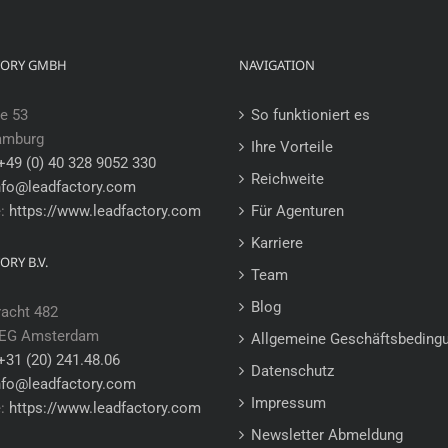
TORY GMBH
NAVIGATION
e 53
So funktioniert es
amburg
Ihre Vorteile
+49 (0) 40 328 9052 330
Reichweite
nfo@leadfactory.com
e:
https://www.leadfactory.com
Für Agenturen
Karriere
ORY B.V.
Team
Blog
racht 482
 EG Amsterdam
Allgemeine Geschäftsbeding
+31 (20) 241.48.06
Datenschutz
nfo@leadfactory.com
Impressum
e:
https://www.leadfactory.com
Newsletter Abmeldung