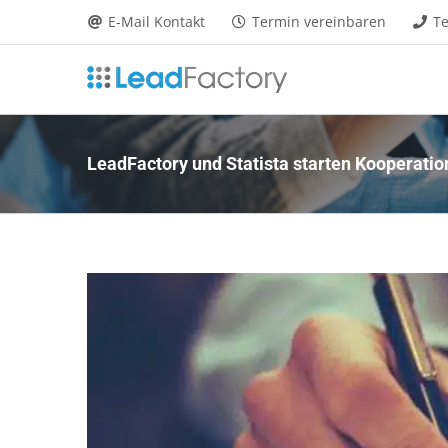
Zum
E-Mail Kontakt
Termin vereinbaren
Te
Inhalt
springen
LeadFactory und Statista starten Kooperatio
Zeige
grösseres
Bild