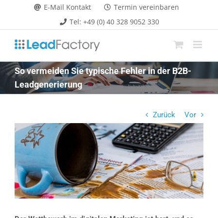
Zum
E-Mail Kontakt
Termin vereinbaren
Inhalt
Tel: +49 (0) 40 328 9052 330
springen
So vermeiden Sie typische Fehler in der B2B-
Leadgenerierung
Zurück
Vor
Zeige
grösseres
Bild