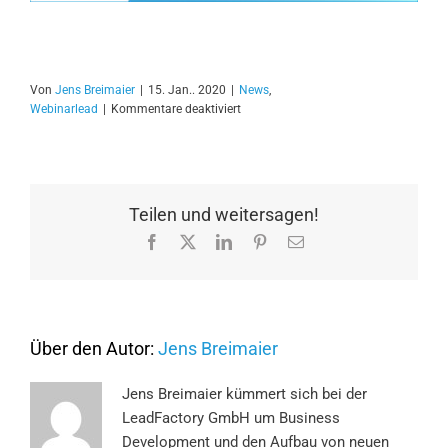
Von
Jens Breimaier
|
15. Jan.. 2020
|
News
,
für
Webinarlead
|
Kommentare deaktiviert
So
vermeiden
Sie
typische
Fehler
Teilen und weitersagen!
in
Facebook
X
LinkedIn
Pinterest
E-
der
Mail
B2B-
Leadgenerierung
Über den Autor:
Jens Breimaier
Jens Breimaier kümmert sich bei der
LeadFactory GmbH um Business
Development und den Aufbau von neuen