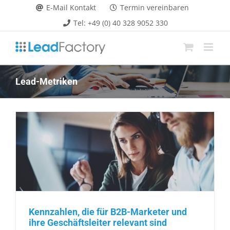
Zum
E-Mail Kontakt
Termin vereinbaren
Inhalt
Tel: +49 (0) 40 328 9052 330
springen
Lead-Metriken
Kennzahlen, die für B2B-Marketer und
ihre Geschäftsleiter relevant sind