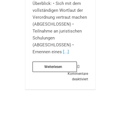
Überblick: • Sich mit dem
vollständigen Wortlaut der
Verordnung vertraut machen
(ABGESCHLOSSEN) •
Teilnahme an juristischen
Schulungen
(ABGESCHLOSSEN) •
Ernennen eines
[...]
Weiterlesen
Kommentare
für
deaktiviert
Geschäftskontakte
mit
Leadfactory
DSGVO
konform
generieren