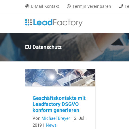
Zum
E-Mail Kontakt
Termin vereinbaren
Te
Inhalt
springen
EU Datenschutz
Geschäftskontakte mit
Leadfactory DSGVO
konform generieren
Von
Michael Breyer
|
2. Juli.
2019
|
News