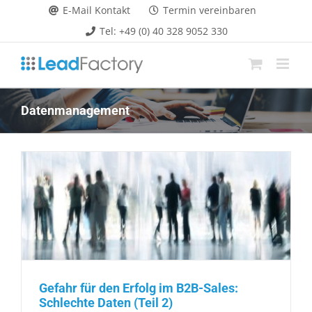
Zum
E-Mail Kontakt
Termin vereinbaren
Inhalt
Tel: +49 (0) 40 328 9052 330
springen
Datenmanagement
Gefahr für den Erfolg im B2B-Sales:
Schlechte Daten (Teil 2)