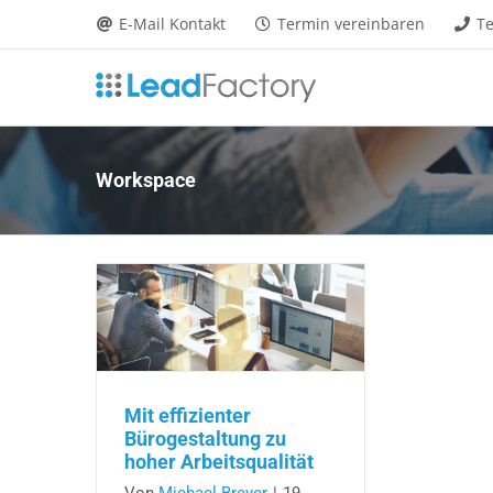
Zum
E-Mail Kontakt
Termin vereinbaren
Te
Inhalt
springen
Workspace
Mit effizienter
Bürogestaltung zu
hoher Arbeitsqualität