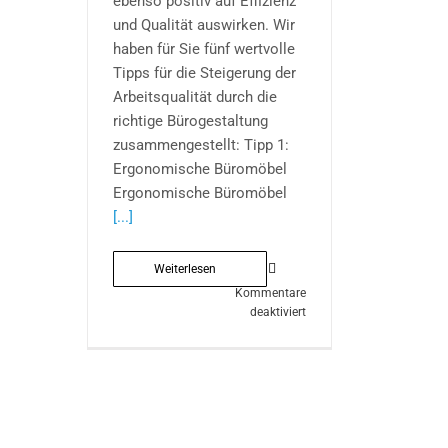
ebenso positiv auf Effizienz
und Qualität auswirken. Wir
haben für Sie fünf wertvolle
Tipps für die Steigerung der
Arbeitsqualität durch die
richtige Bürogestaltung
zusammengestellt: Tipp 1:
Ergonomische Büromöbel
Ergonomische Büromöbel
[...]
Weiterlesen
Kommentare
für
deaktiviert
Mit
effizienter
Bürogestaltung
zu
hoher
Arbeitsqualität