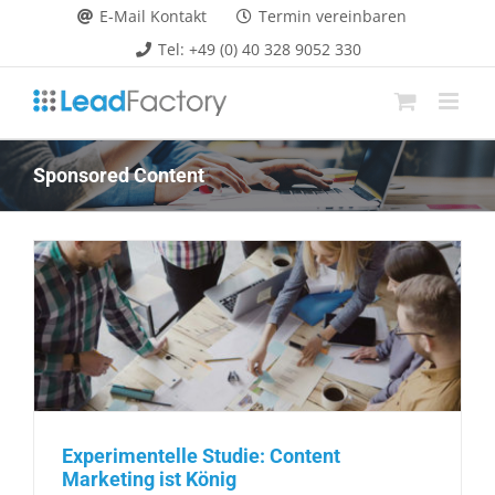
Zum
E-Mail Kontakt
Termin vereinbaren
Inhalt
Tel: +49 (0) 40 328 9052 330
springen
Sponsored Content
Experimentelle Studie: Content
Marketing ist König