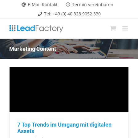
Zum
E-Mail Kontakt
Termin vereinbaren
Inhalt
Tel: +49 (0) 40 328 9052 330
springen
Marketing Content
7 Top Trends im Umgang mit digitalen
Assets