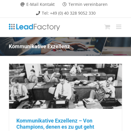
Zum
E-Mail Kontakt
Termin vereinbaren
Inhalt
Tel: +49 (0) 40 328 9052 330
springen
Kommunikative Exzellenz
Kommunikative Exzellenz – Von
Champions, denen es zu gut geht