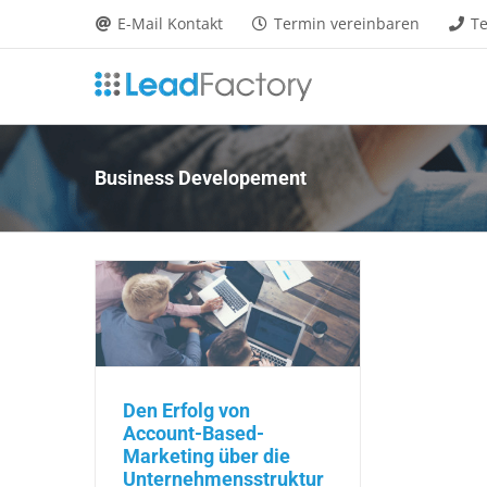
Zum
E-Mail Kontakt
Termin vereinbaren
Te
Inhalt
springen
Business Developement
Den Erfolg von
Account-Based-
Marketing über die
Unternehmensstruktur