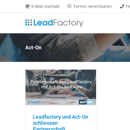
Zum
E-Mail Kontakt
Termin vereinbaren
Te
Inhalt
springen
Act-On
Leadfactory und Act-On
schliessen
Partnerschaft