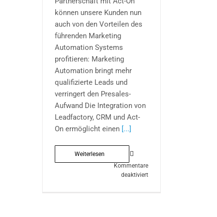
Partnerschaft mit Act-On
können unsere Kunden nun
auch von den Vorteilen des
führenden Marketing
Automation Systems
profitieren: Marketing
Automation bringt mehr
qualifizierte Leads und
verringert den Presales-
Aufwand Die Integration von
Leadfactory, CRM und Act-
On ermöglicht einen
[...]
Weiterlesen
Kommentare
für
deaktiviert
Leadfactory
und
Act-
On