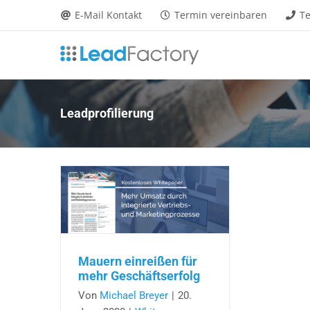
Zum
E-Mail Kontakt
Termin vereinbaren
Te
Inhalt
springen
Leadprofilierung
Mauern einreißen für
mehr Geschäftserfolg
Von
Michael Breyer
|
20.