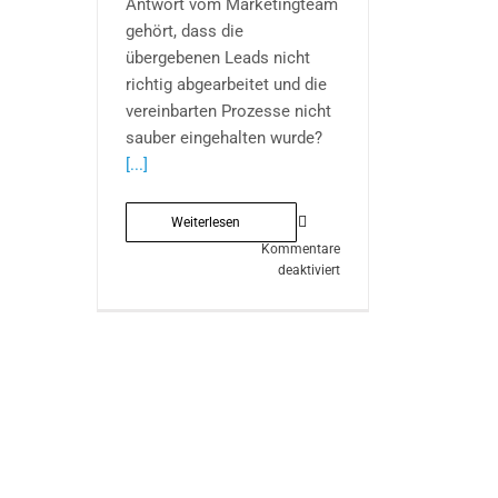
Antwort vom Marketingteam
gehört, dass die
übergebenen Leads nicht
richtig abgearbeitet und die
vereinbarten Prozesse nicht
sauber eingehalten wurde?
[...]
Weiterlesen
Kommentare
für
deaktiviert
Mauern
einreißen
für
mehr
Geschäftserfolg