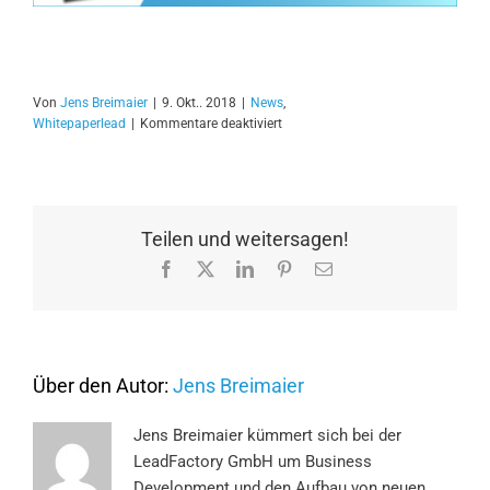
Von
Jens Breimaier
|
9. Okt.. 2018
|
News
,
für
Whitepaperlead
|
Kommentare deaktiviert
Ist
in
der
ABM-
Welt
Teilen und weitersagen!
die
Facebook
X
LinkedIn
Pinterest
E-
Abgrenzung
Mail
von
Inbound
zu
Outbound
veraltet?
Über den Autor:
Jens Breimaier
Jens Breimaier kümmert sich bei der
LeadFactory GmbH um Business
Development und den Aufbau von neuen