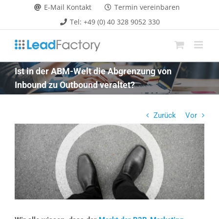
Zum
E-Mail Kontakt
Termin vereinbaren
Inhalt
Tel: +49 (0) 40 328 9052 330
springen
Ist in der ABM-Welt die Abgrenzung von
Inbound zu Outbound veraltet?
Zurück
Vor
Zeige
grösseres
Bild