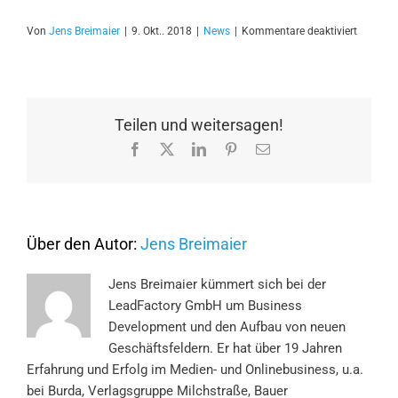
für
Von
Jens Breimaier
|
9. Okt.. 2018
|
News
|
Kommentare deaktiviert
Wie
Sie
Ihre
Content-
Marketin
Teilen und weitersagen!
Effektivi
Facebook
X
LinkedIn
Pinterest
E-
messen
Mail
können
Über den Autor:
Jens Breimaier
Jens Breimaier kümmert sich bei der
LeadFactory GmbH um Business
Development und den Aufbau von neuen
Geschäftsfeldern. Er hat über 19 Jahren
Erfahrung und Erfolg im Medien- und Onlinebusiness, u.a.
bei Burda, Verlagsgruppe Milchstraße, Bauer