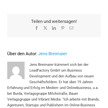
Die
richtigen
Verkaufstools
zum
richtigen
Teilen und weitersagen!
Zeitpunkt
Facebook
X
LinkedIn
Pinterest
E-
einsetzen
Mail
Über den Autor:
Jens Breimaier
Jens Breimaier kümmert sich bei der
LeadFactory GmbH um Business
Development und den Aufbau von neuen
Geschäftsfeldern. Er hat über 19 Jahren
Erfahrung und Erfolg im Medien- und Onlinebusiness, u.a.
bei Burda, Verlagsgruppe Milchstraße, Bauer
Verlagsgruppe und Vibrant Media: "Ich arbeite mit Brands,
Agenturen, Startups und Publishern im Online-Business