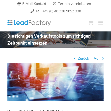
Zum
E-Mail Kontakt
Termin vereinbaren
Inhalt
Tel: +49 (0) 40 328 9052 330
springen
Die richtigen Verkaufstools zum richtigen
Zeitpunkt einsetzen
Zurück
Vor
Zeige
grösseres
Bild