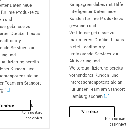
Kampagnen dabei, mit Hilfe
genter Daten neue
intelligenter Daten neue
für Ihre Produkte zu
Kunden für Ihre Produkte zu
en und
gewinnen und
bsergebnisse zu
Vertriebsergebnisse zu
eren. Darüber hinaus
maximieren. Darüber hinaus
Leadfactory
bietet Leadfactory
ende Services zur
umfassende Services zur
rung und
Aktivierung und
ualifizierung bereits
Weiterqualifizierung bereits
dener Kunden- und
vorhandener Kunden- und
sentenpotenziale an.
Interessentenpotenziale an.
ser Team am Standort
Für unser Team am Standort
rg
[...]
Hamburg suchen
[...]
eiterlesen
Weiterlesen
Kommentare
für
deaktiviert
Kommentare
Werkstudent
für
deaktiviert
Grafik
Cal