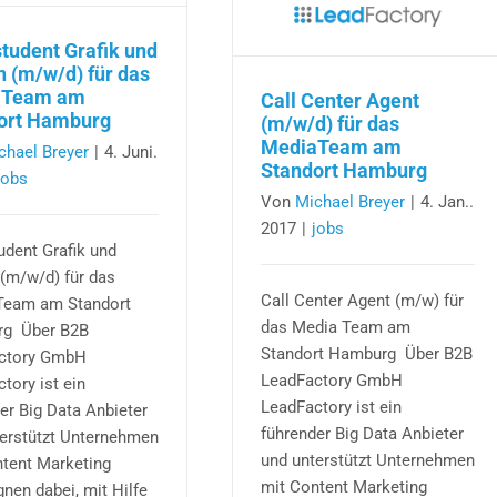
Hamburg
das
Med
tudent Grafik und
Te
n (m/w/d) für das
am
aTeam am
Call Center Agent
Sta
ort Hamburg
(m/w/d) für das
Ha
MediaTeam am
chael Breyer
|
4. Juni.
Standort Hamburg
jobs
Von
Michael Breyer
|
4. Jan..
2017
|
jobs
dent Grafik und
(m/w/d) für das
Call Center Agent (m/w) für
Team am Standort
das Media Team am
g Über B2B
Standort Hamburg Über B2B
ctory GmbH
LeadFactory GmbH
tory ist ein
LeadFactory ist ein
er Big Data Anbieter
führender Big Data Anbieter
terstützt Unternehmen
und unterstützt Unternehmen
tent Marketing
mit Content Marketing
en dabei, mit Hilfe