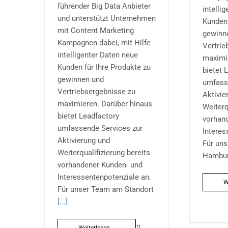
führender Big Data Anbieter
intelli
und unterstützt Unternehmen
Kunden 
mit Content Marketing
gewinn
Kampagnen dabei, mit Hilfe
Vertrie
intelligenter Daten neue
maximi
Kunden für Ihre Produkte zu
bietet 
gewinnen und
umfass
Vertriebsergebnisse zu
Aktivie
maximieren. Darüber hinaus
Weiterq
bietet Leadfactory
vorhan
umfassende Services zur
Interes
Aktivierung und
Für un
Weiterqualifizierung bereits
Hambu
vorhandener Kunden- und
Interessentenpotenziale an.
W
Für unser Team am Standort
[...]
Weiterlesen