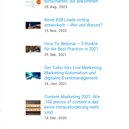
Botschaften, die ankommen
29. Aug.. 2023
Neue B2B Leads richtig
entwickeln – Wie und Warum?
15. Nov.. 2022
How To Webinar – 5 Punkte
für die Best Practice in 2021
29. Sep.. 2021
Der Turbo fürs Live-Marketing:
Marketing Automation und
digitales Eventmanagement
24. Juni. 2021
Content Marketing 2021: Wie
‚100 pieces of content a day‘
käufer/Inside
keine Herausforderung mehr
es
sind
ien
14. Dez.. 2020
w/d)