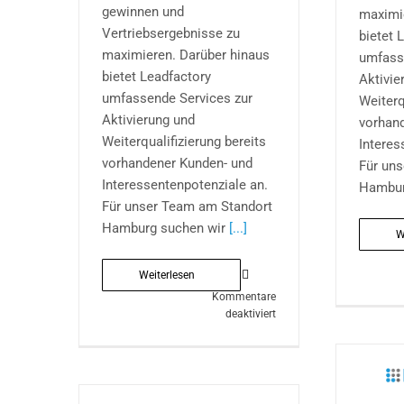
gewinnen und
maximi
Vertriebsergebnisse zu
bietet 
maximieren. Darüber hinaus
umfass
bietet Leadfactory
Aktivie
umfassende Services zur
Weiterq
Aktivierung und
vorhan
Weiterqualifizierung bereits
Interes
vorhandener Kunden- und
Für un
Interessentenpotenziale an.
Hambur
Für unser Team am Standort
Hamburg suchen wir
[...]
W
Weiterlesen
Kommentare
für
deaktiviert
Senior
PHP
Developer
(m/w/d)
für