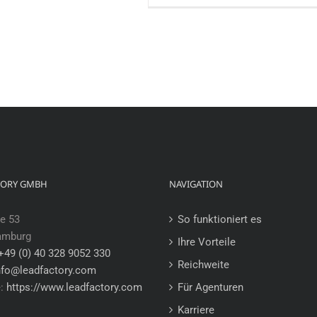
und
Cen
Design
Age
(m/w/d)
(m/
für
für
das
das
MediaTeam
Me
am
am
Standort
Sta
Hamburg
Ha
TORY GMBH
NAVIGATION
e 53
So funktioniert es
amburg
Ihre Vorteile
+49 (0) 40 328 9052 330
Reichweite
nfo@leadfactory.com
e:
https://www.leadfactory.com
Für Agenturen
Karriere