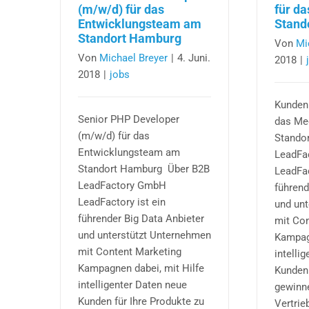
(m/w/d) für das
für d
Entwicklungsteam am
Stand
Standort Hamburg
Von
Mi
Von
Michael Breyer
|
4. Juni.
2018
|
2018
|
jobs
Kundenb
Senior PHP Developer
das Me
(m/w/d) für das
Stando
Entwicklungsteam am
LeadFa
Standort Hamburg Über B2B
LeadFac
LeadFactory GmbH
führend
LeadFactory ist ein
und un
führender Big Data Anbieter
mit Con
und unterstützt Unternehmen
Kampagn
mit Content Marketing
intelli
Kampagnen dabei, mit Hilfe
Kunden 
intelligenter Daten neue
gewinn
Kunden für Ihre Produkte zu
Vertrie