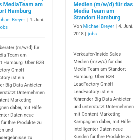
as MediaTeam am
Medien (m/w/d) für das
ort Hamburg
Media Team am
Standort Hamburg
chael Breyer
|
4. Juni.
Von
Michael Breyer
|
4. Juni.
jobs
2018
|
jobs
erater (m/w/d) für
Verkäufer/Inside Sales
dia Team am
Medien (m/w/d) für das
rt Hamburg Über B2B
Media Team am Standort
ctory GmbH
Hamburg Über B2B
tory ist ein
LeadFactory GmbH
er Big Data Anbieter
LeadFactory ist ein
terstützt Unternehmen
führender Big Data Anbieter
tent Marketing
und unterstützt Unternehmen
en dabei, mit Hilfe
mit Content Marketing
genter Daten neue
Kampagnen dabei, mit Hilfe
für Ihre Produkte zu
intelligenter Daten neue
en und
Kunden für Ihre Produkte zu
bsergebnisse zu