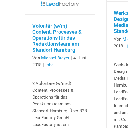
das
Entwicklungsteam
Werks
am
Desig
Standort
Medi
Volontär (w/m)
Hamburg
Stand
Content, Processes &
Operations für das
Von
Mi
Redaktionsteam am
2018
|
Standort Hamburg
Von
Michael Breyer
|
4. Juni.
Werkstu
2018
|
jobs
Design 
Media 
2 Volontäre (w/m/d)
Hambur
Content, Processes &
LeadFa
Operations für das
LeadFac
Redaktionsteam am
führend
Standort Hamburg Über B2B
und un
LeadFactory GmbH
mit Con
LeadFactory ist ein
Kampagn