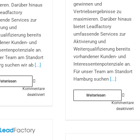
gewinnen und
eren. Darüber hinaus
Vertriebsergebnisse zu
Leadfactory
maximieren. Darüber hinaus
ende Services zur
bietet Leadfactory
rung und
umfassende Services zur
ualifizierung bereits
Aktivierung und
dener Kunden- und
Weiterqualifizierung bereits
sentenpotenziale an.
vorhandener Kunden- und
ser Team am Standort
Interessentenpotenziale an.
g suchen wir ab
[...]
Für unser Team am Standort
Hamburg suchen
[...]
eiterlesen
Kommentare
für
deaktiviert
Weiterlesen
Kundenberater
Kommentare
(m/w/d)
für
deaktiviert
für
Ver
das
Sal
MediaTeam
Med
am
(m/
Standort
für