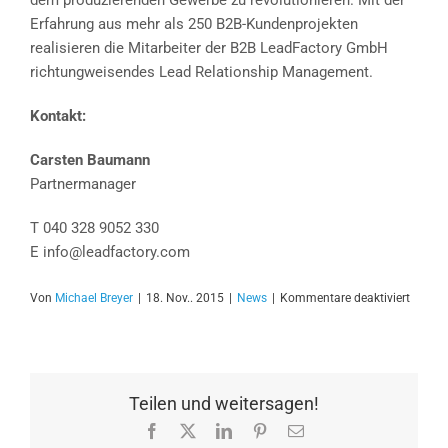
dem produzierenden Gewerbe zu revolutionieren. Mit der
Erfahrung aus mehr als 250 B2B-Kundenprojekten
realisieren die Mitarbeiter der B2B LeadFactory GmbH
richtungweisendes Lead Relationship Management.
Kontakt:
Carsten Baumann
Partnermanager
T 040 328 9052 330
E info@leadfactory.com
für
Von
Michael Breyer
|
18. Nov.. 2015
|
News
|
Kommentare deaktiviert
Willk
im
8
Sekun
Zeitalt
Teilen und weitersagen!
des
Facebook
X
LinkedIn
Pinterest
E-
Market
Mail