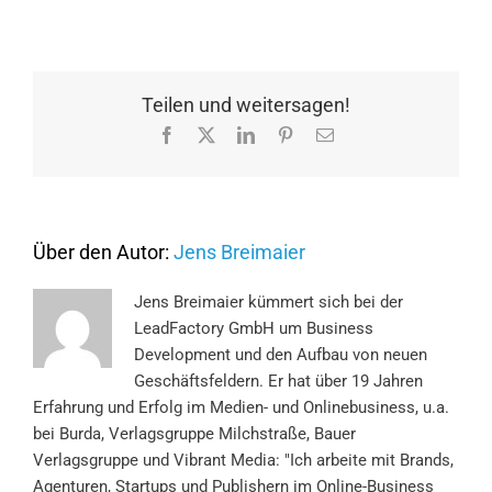
Von
Menschen,
Marken
und
Maschinen
Teilen und weitersagen!
–
Facebook
X
LinkedIn
Pinterest
E-
wem
Mail
vertrauen
wir
in
Zukunft?
Über den Autor:
Jens Breimaier
Jens Breimaier kümmert sich bei der
LeadFactory GmbH um Business
Development und den Aufbau von neuen
Geschäftsfeldern. Er hat über 19 Jahren
Erfahrung und Erfolg im Medien- und Onlinebusiness, u.a.
bei Burda, Verlagsgruppe Milchstraße, Bauer
Verlagsgruppe und Vibrant Media: "Ich arbeite mit Brands,
Agenturen, Startups und Publishern im Online-Business