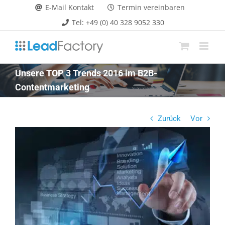
Zum
E-Mail Kontakt
Termin vereinbaren
Inhalt
Tel: +49 (0) 40 328 9052 330
springen
Unsere TOP 3 Trends 2016 im B2B-
Contentmarketing
Zurück
Vor
Zeige
grösseres
Bild