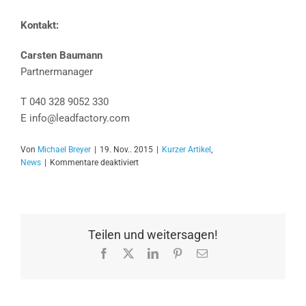
Kontakt:
Carsten Baumann
Partnermanager
T 040 328 9052 330
E info@leadfactory.com
Von
Michael Breyer
|
19. Nov.. 2015
|
Kurzer Artikel
,
für
News
|
Kommentare deaktiviert
Unsere
TOP
3
Trends
2016
Teilen und weitersagen!
im
Facebook
X
LinkedIn
Pinterest
E-
B2B-
Mail
Contentmarketing