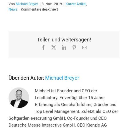
Von
Michael Breyer
|
8. Nov.. 2019
|
Kurzer Artikel
,
für
News
|
Kommentare deaktiviert
So
finden
Sie
den
optimalen
Teilen und weitersagen!
B2B
Facebook
X
LinkedIn
Pinterest
E-
Lead-
Mail
Generierungs-
Partner
Über den Autor:
Michael Breyer
Michael ist Founder und CEO der
Leadfactory. Er verfügt über 15 Jahre
Erfahrung als Geschäftsführer, Gründer und
Top Level Management. Zuletzt als CEO der
Softgarden e-recruiting GmbH, Co-Founder und CEO
Deutsche Messe Interactive GmbH, CEO Kienzle AG