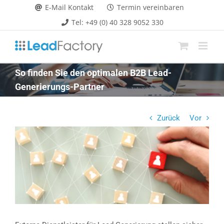
Zum
E-Mail Kontakt
Termin vereinbaren
Inhalt
Tel: +49 (0) 40 328 9052 330
springen
So finden Sie den optimalen B2B Lead-
Generierungs-Partner
Zurück
Vor
Zeige
grösseres
Bild