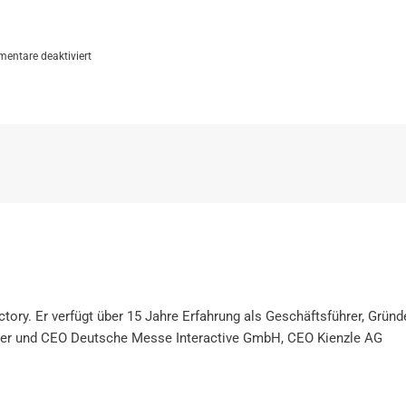
für
entare deaktiviert
B2B
Marketing
Praxis
2020:
Erfolgreiche
Whitepaper
Erstellung
tory. Er verfügt über 15 Jahre Erfahrung als Geschäftsführer, Grün
der und CEO Deutsche Messe Interactive GmbH, CEO Kienzle AG