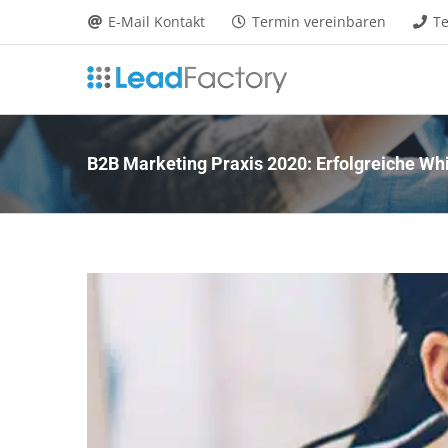
Zum
E-Mail Kontakt
Termin vereinbaren
Te
Inhalt
springen
B2B Marketing Praxis 2020: Erfolgreiche Whi
Zeige
grösseres
Bild