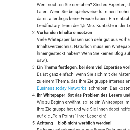
Wen möchten Sie erreichen? Sind es Experten, di
Laien. Wenn Sie beispielsweise für einen Techni
damit allerdings keine Freude haben. Ein einfach
Leadfactory Team die 1,5 Mio. Kontakte in der 
Vorhanden Inhalte einsetzen
Viele Whitepaper lassen sich sehr gut aus vorh
Inhaltsverzeichnis. Natürlich muss ein Whitepa
hineingesteckt haben? Wenn Sie keinen Blog auf 
usw.).
Ein Thema festlegen, bei dem viel Expertise vor
Es ist ganz einfach: wenn Sie sich mit der Mate
zu einem Thema, das Ihre Zielgruppe interessier
Business.today Networks
, schreiben. Das koste
Ihr Whitepaper löst das Problem des Lesers und
Wie zu Beginn erwähnt, sollte ein Whitepaper i
Ihre Zielgruppe hat und wie Sie Ihnen dabei hel
auf die „Pain Points“ Ihrer Leser ein!
Achtung – bloß nicht werblich werden!
Es kann verlockend sein, aus Ihrem Dokument ein