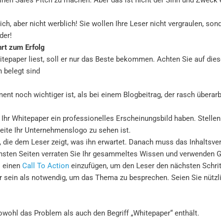
zlich, aber nicht werblich! Sie wollen Ihre Leser nicht vergraulen, s
der!
hrt zum Erfolg
tepaper liest, soll er nur das Beste bekommen. Achten Sie auf dies
n belegt sind
nt noch wichtiger ist, als bei einem Blogbeitrag, der rasch überar
te Ihr Whitepaper ein professionelles Erscheinungsbild haben. Stell
Seite Ihr Unternehmenslogo zu sehen ist.
 die dem Leser zeigt, was ihn erwartet. Danach muss das Inhaltsverze
sten Seiten verraten Sie Ihr gesammeltes Wissen und verwenden Gr
s einen
Call To Action
einzufügen, um den Leser den nächsten Schrit
ger sein als notwendig, um das Thema zu besprechen. Seien Sie nützl
owohl das Problem als auch den Begriff „Whitepaper“ enthält.