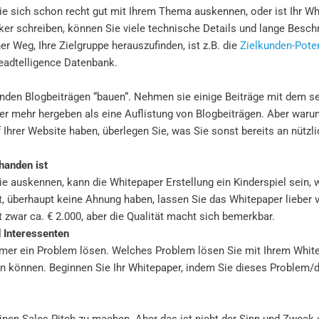
e sich schon recht gut mit Ihrem Thema auskennen, oder ist Ihr Wh
ker schreiben, können Sie viele technische Details und lange Beschr
er Weg, Ihre Zielgruppe herauszufinden, ist z.B. die
Zielkunden-Pote
Leadtelligence Datenbank.
anden Blogbeiträgen “bauen“. Nehmen sie einige Beiträge mit dem s
per mehr hergeben als eine Auflistung von Blogbeiträgen. Aber waru
Ihrer Website haben, überlegen Sie, was Sie sonst bereits an nützl
handen ist
rie auskennen, kann die Whitepaper Erstellung ein Kinderspiel sein
t, überhaupt keine Ahnung haben, lassen Sie das Whitepaper lieber 
t zwar ca. € 2.000, aber die Qualität macht sich bemerkbar.
 Interessenten
mmer ein Problem lösen. Welches Problem lösen Sie mit Ihrem Whit
fen können. Beginnen Sie Ihr Whitepaper, indem Sie dieses Problem
en Sales Pitch zu machen. Aber das ist nicht der Sinn und Zweck ei