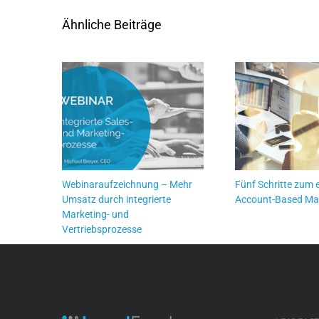
Ähnliche Beiträge
Webinaraufzeichnung – Mehr
Fünf Schritte zum 
Umsatz durch integrierte
Account-Based Ma
Marketing- und
Vertriebsprozesse