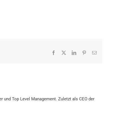
Facebook
X
LinkedIn
Pinterest
E-
Mail
der und Top Level Management. Zuletzt als CEO der