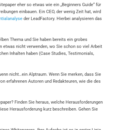
itepaper eher so etwas wie ein „Beginners Guide“ für
eibungen einbauen. Ein CEO, der wenig Zeit hat, wird
ntialanalyse
der LeadFactory. Hierbei analysieren das
elben Thema und Sie haben bereits ein grobes
m etwas nicht verwenden, wo Sie schon so viel Arbeit
ichen Inhalten haben (Case Studies, Testimonials,
, wenn nicht…ein Alptraum. Wenn Sie merken, dass Sie
von erfahrenen Autoren und Redakteuren, wie die des
epaper? Finden Sie heraus, welche Herausforderungen
/diese Herausforderung kurz beschreiben. Gehen Sie
nes Whitepapers. Ihre Aufgabe ist es in erster Linie