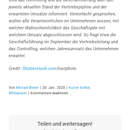
sind das Controlling und die Geschäftsleitung über den
jeweils aktuellen Stand der Vertriebspipline und der
erwarteten Umsätze informiert. Vereinfacht gesprochen,
wollen alle Verantwortlichen im Unternehmen wissen, mit
welcher Wahrscheinlichkeit das Geschäftsjahr mit
welchem Umsatz abgeschlossen wird. So fragt etwa die
Geschäftsführung im September die Vertriebsleitung und
das Controlling, welchen Jahresumsatz das Unternehmen
erwartet.
Credit:
Shutterstock.com
/tostphoto
Von
Michael Breyer
|
20. Jan.. 2020
|
Kurzer Artikel
,
für
Whitepaper
|
Kommentare deaktiviert
Effizient
Leads
qualifizieren
und
Potenziale
Teilen und weitersagen!
messen