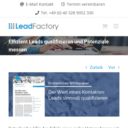
Zum
E-Mail Kontakt
Termin vereinbaren
Inhalt
Tel: +49 (0) 40 328 9052 330
springen
Effizient Leads qualifizieren und Potenziale
messen
Zurück
Vor
Zeige
grösseres
Bild