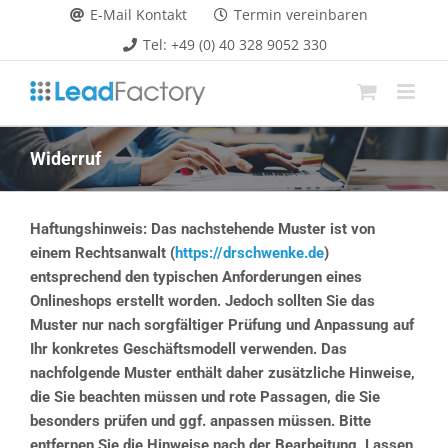
Zum
E-Mail Kontakt
Termin vereinbaren
Inhalt
Tel: +49 (0) 40 328 9052 330
springen
Widerruf
Haftungshinweis: Das nachstehende Muster ist von
einem Rechtsanwalt (
https://drschwenke.de
)
entsprechend den typischen Anforderungen eines
Onlineshops erstellt worden. Jedoch sollten Sie das
Muster nur nach sorgfältiger Prüfung und Anpassung auf
Ihr konkretes Geschäftsmodell verwenden. Das
nachfolgende Muster enthält daher zusätzliche Hinweise,
die Sie beachten müssen und rote Passagen, die Sie
besonders prüfen und ggf. anpassen müssen. Bitte
entfernen Sie die Hinweise nach der Bearbeitung. Lassen