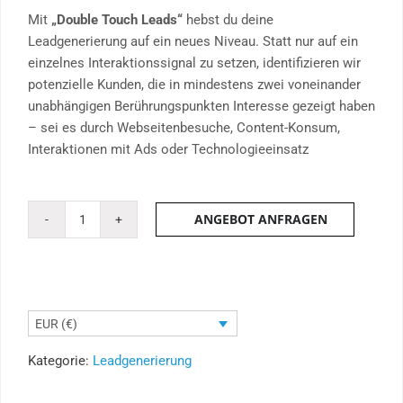
Mit
„Double Touch Leads“
hebst du deine
Leadgenerierung auf ein neues Niveau. Statt nur auf ein
einzelnes Interaktionssignal zu setzen, identifizieren wir
potenzielle Kunden, die in mindestens zwei voneinander
unabhängigen Berührungspunkten Interesse gezeigt haben
– sei es durch Webseitenbesuche, Content-Konsum,
Interaktionen mit Ads oder Technologieeinsatz
ANGEBOT ANFRAGEN
Double
Touch
Leads
–
Zweifache
EUR (€)
Relevanz.
Doppelte
Kategorie:
Leadgenerierung
Wirkung.
Menge