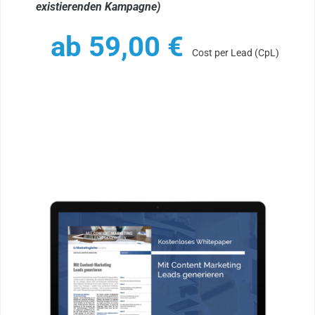
existierenden Kampagne)
ab
59,00
€
Cost per Lead (CpL)