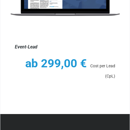
Event-Lead
ab
299,00
€
Cost per Lead
(CpL)